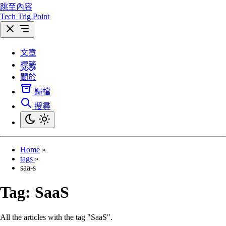
跳至內容
Tech Trig Point
文章
標籤
關於
歸檔
搜尋
Home
»
tags
»
saa-s
Tag:
SaaS
All the articles with the tag "SaaS".