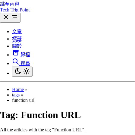
跳至內容
Tech Trig Point
文章
標籤
關於
歸檔
搜尋
Home
»
tags
»
function-url
Tag:
Function URL
All the articles with the tag "Function URL".