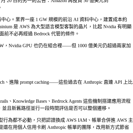
月 20 日的另一則公告：Amazon 再投資 50 億美元到
。
中心。業界一座 1 GW 規模的前沿 AI 資料中心，建置成本約
 Trainium 是 AWS 為大型語言模型客製的晶片，比起 Nvidia 有明顯
面前不必再經過 Bedrock 代管的條件。
約 3.5 GW，Nvidia GPU 也仍在組合裡——但 1000 億美元仍超過兩家加
rch、進階 prompt caching——這些過去在 Anthropic 直連 API 上比
nowledge Bases、Bedrock Agents 這些機制搭建應用流程
on AWS，並且新舊路徑並行一段時間評估是否可以整個遷移。
、模型行為都不必動，只把認證換成 AWS IAM、帳單合併進 AWS 主
用個人信用卡刷 Anthropic 帳單的團隊，改用新方式節省