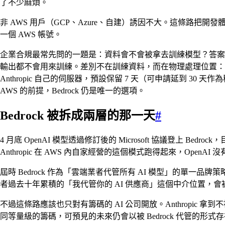
了不少麻煩。
非 AWS 用戶（GCP、Azure、自建）誘因不大。這條路把開發體驗
一個 AWS 帳號。
企業合規最常先問的一題是：資料會不會被拿去訓練模型？答案是不會——這在 An
輸出都不會用來訓練。差別不在訓練資料，而在物理處理位置：Bedrock 模
Anthropic 自己的伺服器，預設保留 7 天（可申請延到
AWS 的前提，Bedrock 仍是唯一的選項。
Bedrock 被拆成兩層的那一天
#
4 月底 OpenAI 模型透過修訂後的 Microsoft 協議登上 Bedr
Anthropic 在 AWS 內自家經營的這個模式跑得起來，OpenA
屆時 Bedrock 作為「雲端業者代管所有 AI 模型」的單一品
者過去十年累積的「我代管你的 AI 供應商」這個中介位置，
不過這條路應該也只對有籌碼的 AI 公司開放。Anthropic 拿到不被 
同等量級的籌碼，可預見的未來仍會以被 Bedrock 代管的形式