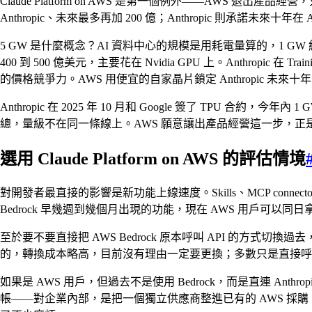
Claude Platform on AWS 是第一個例外——AWS 退出
Anthropic、未來最多再加 200 億；Anthropic 則承諾未來十年在 
5 GW 是什麼概念？AI 資料中心的規模是用耗電量算的，1 G
400 到 500 億美元，主要花在 Nvidia GPU 上。Anthropic
的價格競爭力。AWS 用便宜的自家晶片鎖定 Anthropic 未來十年
Anthropic 在 2025 年 10 月和 Google 簽了 TPU 合約，今
總，量級不在同一條線上。AWS 願意讓出產品經營這一步，正是因為 
選用 Claude Platform on AWS 的評估情境
對開發者最直接的影響是新功能上線速度。Skills、MCP connector、Claude 
Bedrock 早幾週到幾個月出現的功能，現在 AWS 用戶可以同日拿
至於要不要直接把 AWS Bedrock 原本呼叫 API 的方式切換過去，評估
的，轉換成本略高，目前沒有理由一定要更換；多數只是直接呼叫 Clau
如果是 AWS 用戶，但過去不是使用 Bedrock，而是直連 Ant
帳——對企業內部，是把一個獨立供應商整進已有的 AWS 採購