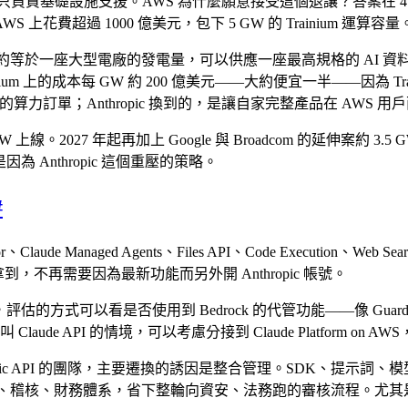
產品經營，只負責基礎設施支援。AWS 為什麼願意接受這個退讓？答案在 4 
AWS 上花費超過 1000 億美元，包下 5 GW 的 Trainium 運算容量
W 約等於一座大型電廠的發電量，可以供應一座最高規格的 AI 資料
 在 Trainium 上的成本每 GW 約 200 億美元——大約便宜一半——因為
的算力訂單；Anthropic 換到的，是讓自家完整產品在 AWS 用戶
年內 1 GW 上線。2027 年起再加上 Google 與 Broadcom 的延伸案
Anthropic 這個重壓的策略。
#
Managed Agents、Files API、Code Execution、Web Sea
到，不再需要因為最新功能而另外開 Anthropic 帳號。
的方式可以看是否使用到 Bedrock 的代管功能——像 Guardrails、K
de API 的情境，可以考慮分接到 Claude Platform 
hropic API 的團隊，主要遷換的誘因是整合管理。SDK、提示詞
、稽核、財務體系，省下整輪向資安、法務跑的審核流程。尤其是還在