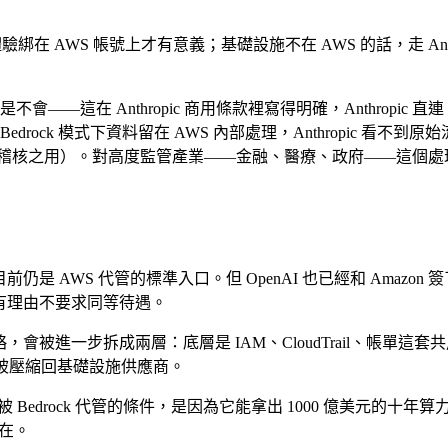
綁在 AWS 帳號上才有意義；基礎設施不在 AWS 的話，走 Anth
thropic 商用條款裡寫得明確，Anthropic 直連 API、Bed
式下資料留在 AWS 內部處理，Anthropic 看不到原始流量；Cla
 30 天作為稽核之用）。對高度監管產業——金融、醫療、政府—
ock，目前仍是 AWS 代管的標準入口。但 OpenAI 也已經和 Amazo
I 沒有理由不要求同等待遇。
牌策略，會被進一步拆成兩層：底層是 IAM、CloudTrail、帳
會被壓縮回基礎設施供應商。
Bedrock 代管的條件，是因為它能拿出 1000 億美元的十年算力承諾；
存在。